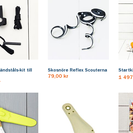
ndståls-kit till
Skosnöre Reflex Scouterna
Startk
79,00 kr
1 497
r