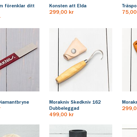
 förenklar ditt
Konsten att Elda
Träspo
299,00 kr
75,00
r
Diamantbryne
Morakniv Skedkniv 162
Morakn
r
Dubbeleggad
299,0
499,00 kr