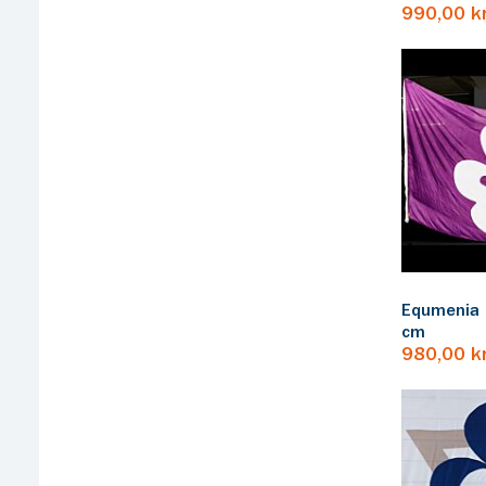
990,00 k
Equmenia 
cm
980,00 k