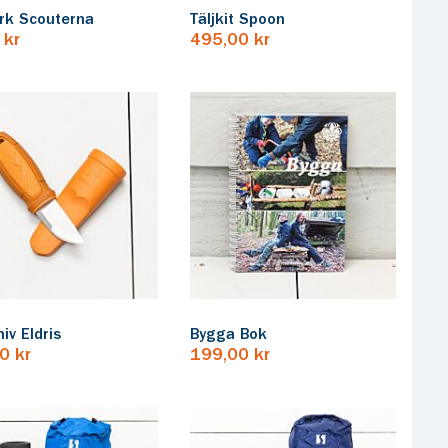
rk Scouterna
Täljkit Spoon
 kr
495,00 kr
iv Eldris
Bygga Bok
0 kr
199,00 kr