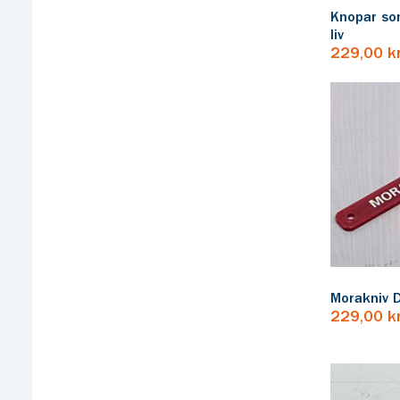
Knopar som
liv
229,00 k
Morakniv 
229,00 k