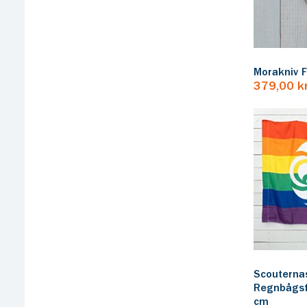
Morakniv F
379,00 k
Scouterna
Regnbågsf
cm