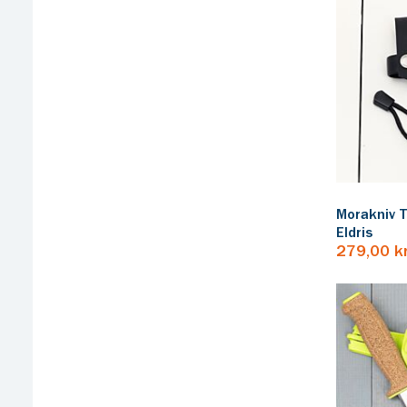
Morakniv Tä
Eldris
279,00 k