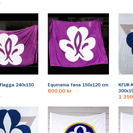
r
flagga 240x150
Equmenia fana 150x120 cm
KFUK-
600,00 kr
300x1
r
1 350