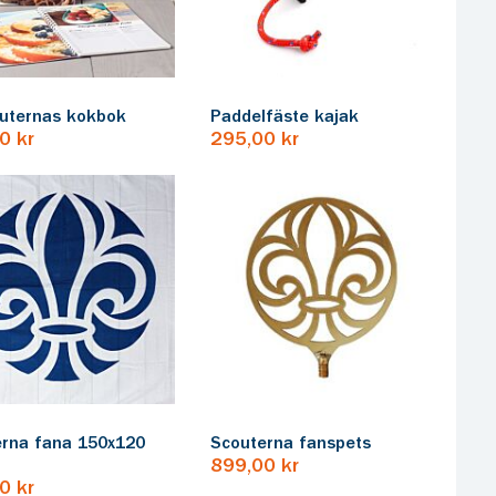
uternas kokbok
Paddelfäste kajak
0 kr
295,00 kr
erna fana 150x120
Scouterna fanspets
899,00 kr
0 kr