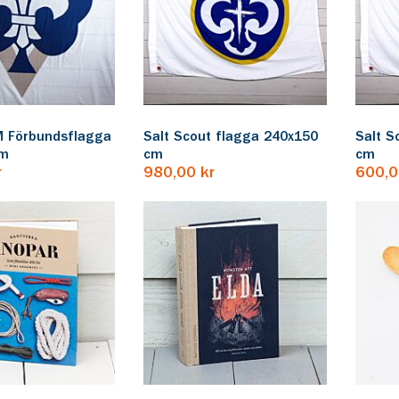
 Förbundsflagga
Salt Scout flagga 240x150
Salt S
cm
cm
cm
r
980,00 kr
600,0