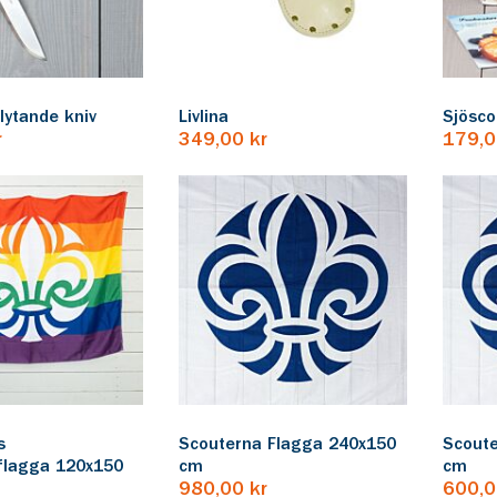
lytande kniv
Livlina
Sjösco
r
349,00 kr
179,0
s
Scouterna Flagga 240x150
Scout
lagga 120x150
cm
cm
980,00 kr
600,0