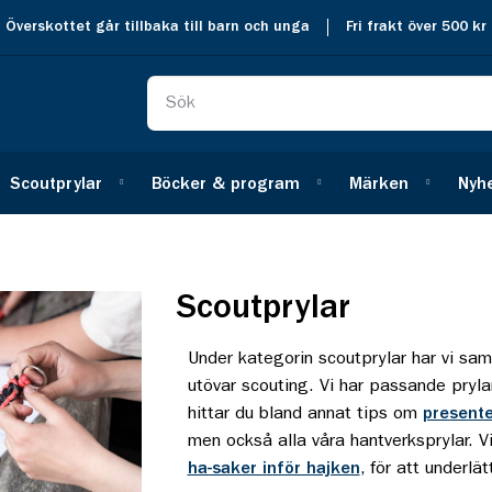
Överskottet går tillbaka till barn och unga
Fri frakt över 500 kr
Scoutprylar
Böcker & program
Märken
Nyh
Scoutprylar
Under kategorin scoutprylar har vi sam
utövar scouting. Vi har passande prylar 
hittar du bland annat tips om
presente
men också alla våra hantverksprylar. 
ha-saker inför hajken
, för att underlä