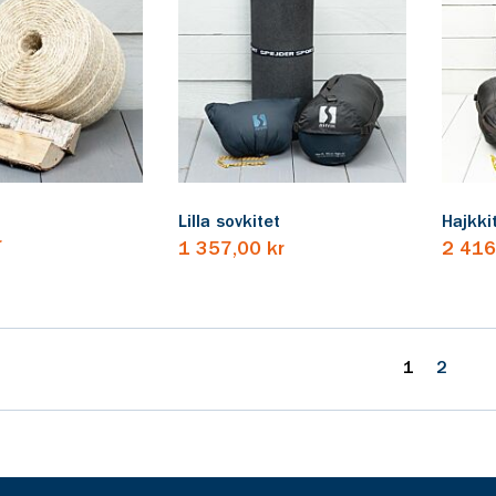
Lilla sovkitet
Hajkkit
r
1 357,00 kr
2 416
1
2