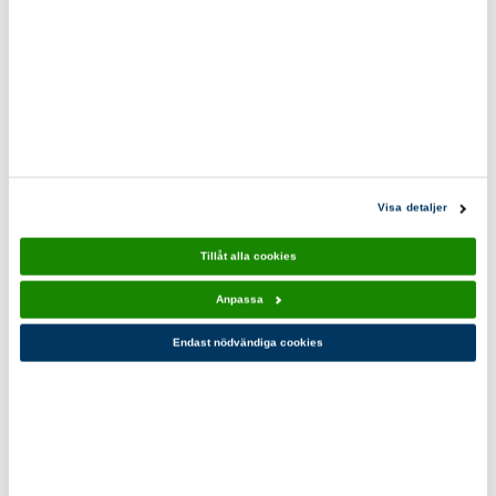
Mini Pouch Adventure
Gympapåse J22
79,00 kr
179,00 kr
Visa detaljer
Tillåt alla cookies
Anpassa
Endast nödvändiga cookies
Vattentät Ryggsäck
Vattentätt Mobilfodral
Vit/Orange
Scouterna
649,00 kr
119,00 kr