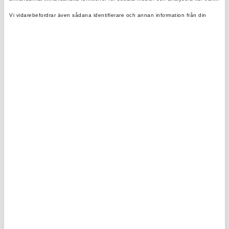
1 497,00 kr
2 416,00 kr
Vi vidarebefordrar även sådana identifierare och annan information från din
enhet till de sociala medier och annons- och analysföretag som vi samarbetar
med.
Dessa kan i sin tur kombinera informationen med annan information som du har
tillhandahållit eller som de har samlat in när du har använt deras tjänster.
Startkit Scout 50 L
Hajkkit Mellan
1 567,00 kr
2 486,00 kr