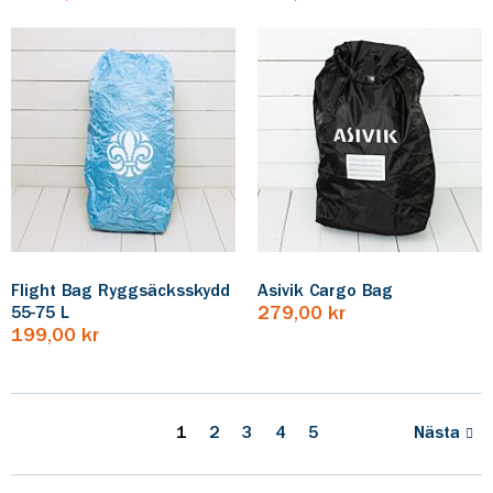
Flight Bag Ryggsäcksskydd
Asivik Cargo Bag
55-75 L
279,00 kr
199,00 kr
1
2
3
4
5
Nästa