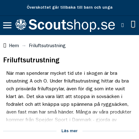
Fri frakt över 500 kr
Hem
Friluftsutrustning
Friluftsutrustning
När man spenderar mycket tid ute i skogen är bra
utrustning A och O. Under friluftsutrustning hittar du bra
och prisvärda friluftsprylar, även för dig som inte vuxit
klart än. Det ska vara lätt att stoppa in sovsäcken i
fodralet och att knäppa upp spännena på ryggsäcken,
även fast man har små händer. Många av våra produkter
kommer från Spejder Sport i Danmark - gjorda av
Scouter för Scouter.
ASIVIK
är Spejder Sports eget
Läs mer
märke och bygger på robusta konstruktioner i beprövade