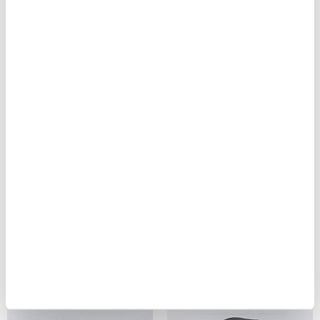
Asivik Hiker Ryggsäck 60L
Regnskydd till ryggsäck S
1 199,00 kr
10-25 L
119,00 kr
Bergans Birkebeiner Jr 22
Regnskydd till ryggsäck M
Ryggsäck
25-45 L
999,00 kr
129,00 kr