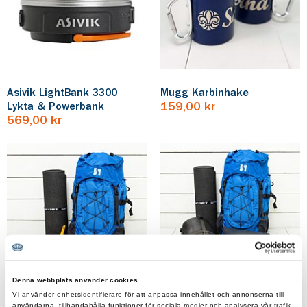
Asivik LightBank 3300
Mugg Karbinhake
Lykta & Powerbank
159,00 kr
569,00 kr
Denna webbplats använder cookies
Vi använder enhetsidentifierare för att anpassa innehållet och annonserna till
användarna, tillhandahålla funktioner för sociala medier och analysera vår trafik.
Startkit Scout 40 L
Hajkkit Litet