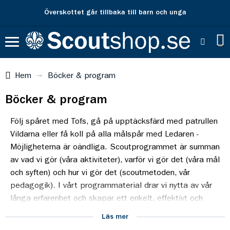
Fri frakt över 500 kr
Hem
Böcker & program
Böcker & program
Följ spåret med Tofs, gå på upptäcksfärd med patrullen
Vildarna eller få koll på alla målspår med Ledaren -
Möjligheterna är oändliga. Scoutprogrammet är summan
av vad vi gör (våra aktiviteter), varför vi gör det (våra mål
och syften) och hur vi gör det (scoutmetoden, vår
pedagogik). I vårt programmaterial drar vi nytta av vår
långa erfarenhet och skapar ett enkelt, effektivt och
konkret stöd för alla ledare och Scouter. Vill du veta mer
Läs mer
om ett speciellt ämne hittar du det här! Vi har ett brett