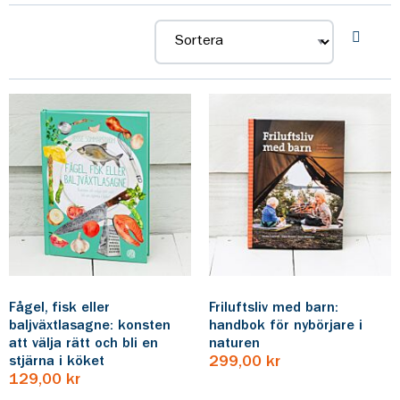
sortiment av utbildning- och fördjupningsmaterial och
böcker inom hobby och fritid.
Fågel, fisk eller
Friluftsliv med barn:
baljväxtlasagne: konsten
handbok för nybörjare i
att välja rätt och bli en
naturen
stjärna i köket
299,00 kr
129,00 kr