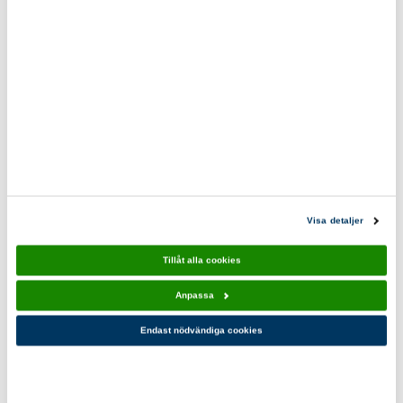
Demokratihandboken 10-
Action on Body Confidence
pack
Aktivitetspaket
50,00 kr
75,00 kr
Visa detaljer
Tillåt alla cookies
Anpassa
Endast nödvändiga cookies