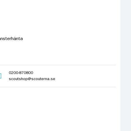
änsterhänta
0200-870800
scoutshop@scouterna.se