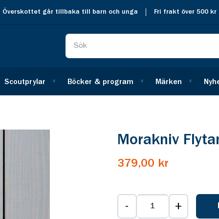
Överskottet går tillbaka till barn och unga
Fri frakt över 500 kr
Scoutprylar
Böcker & program
Märken
Nyh
Morakniv Flyta
379,00 kr
-
+