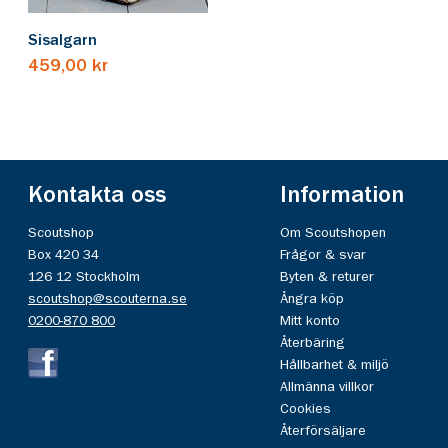
Sisalgarn
459,00 kr
Kontakta oss
Information
Scoutshop
Om Scoutshopen
Box 420 34
Frågor & svar
126 12 Stockholm
Byten & returer
scoutshop@scouterna.se
Ångra köp
0200-870 800
Mitt konto
Återbäring
Hållbarhet & miljö
Allmänna villkor
Cookies
Återförsäljare