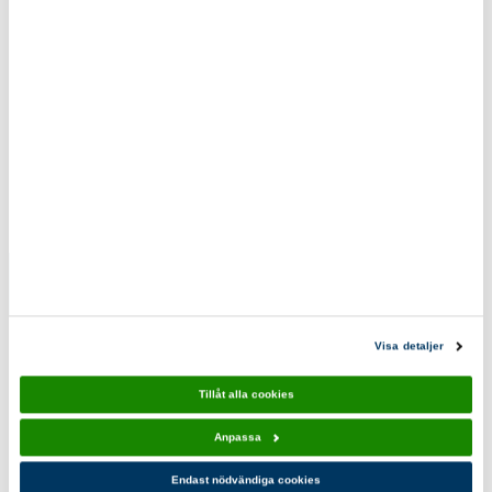
0200-870800
scoutshop@scouterna.se
Scoutshopen tipsar
Fällkniv
Morakniv
Scouterna
Kansbol
Swiza D04
Burnt
Visa detaljer
Orange
469,00 kr
499,00 kr
Tillåt alla cookies
Anpassa
Du kanske också gillar!
Endast nödvändiga cookies