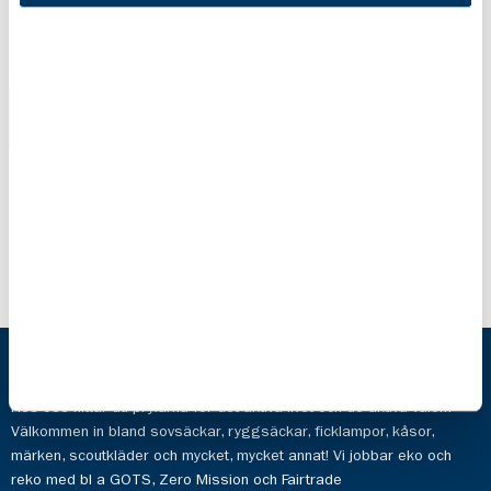
Morakniv
Morakniv
Scout 39
Eldris
Natur
299,00 kr
499,00 kr
Scoutshop
Hos oss hittar du prylarna för det aktiva livet och de aktiva valen.
Välkommen in bland sovsäckar, ryggsäckar, ficklampor, kåsor,
märken, scoutkläder och mycket, mycket annat! Vi jobbar eko och
reko med bl a GOTS, Zero Mission och Fairtrade