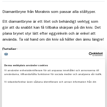
Diamantbryne från Morakniv som passar alla ståltyper.
Ett diamantbryne är ett litet och behändigt verktyg som
gör att du snabbt kan få tillbaka skärpan på din kniv. Det
plana brynet styr lätt efter eggvinkeln och är enkel att
använda. Ta väl hand om din kniv så håller den ännu längre!
Detaljer:
Längd: 150 mm
Denna webbplats använder cookies
Vi använder enhetsidentifierare för att anpassa innehållet och annonserna till
användarna, tillhandahålla funktioner för sociala medier och analysera vår trafik.
Vi vidarebefordrar även sådana identifierare och annan information från din
enhet till de sociala medier och annons- och analysföretag som vi samarbetar
Fraktfritt vid beställning över 500kr.
med.
Eko & reko. Scouternas värderingar återspeglas i
Dessa kan i sin tur kombinera informationen med annan information som du har
tillhandahållit eller som de har samlat in när du har använt deras tjänster.
våra produkter.