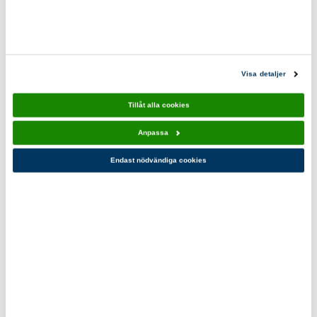
Visa detaljer
Tillåt alla cookies
Anpassa
Endast nödvändiga cookies
Vattentät Ryggsäck
Lilla sovkitet
Vit/Orange
1 357,00 kr
649,00 kr