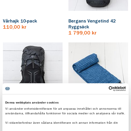
Vårhajk 10-pack
Bergans Vengetind 42
110,00 kr
Ryggsäck
1 799,00 kr
Denna webbplats använder cookies
Vi använder enhetsidentifierare för att anpassa innehållet och annonserna till
Bergans Vengetind W 42
Asivik Travel Towel XL
användarna, tillhandahålla funktioner för sociala medier och analysera vår trafik.
Ryggsäck
359,00 kr
Vi vidarebefordrar även sådana identifierare och annan information från din
1 799,00 kr
enhet till de sociala medier och annons- och analysföretag som vi samarbetar