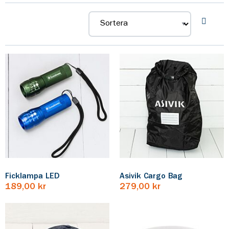
Läs mer om hur ni kan preppa inför sommarens läger på
Scouternas webbplats.
Ficklampa LED
Asivik Cargo Bag
189,00 kr
279,00 kr