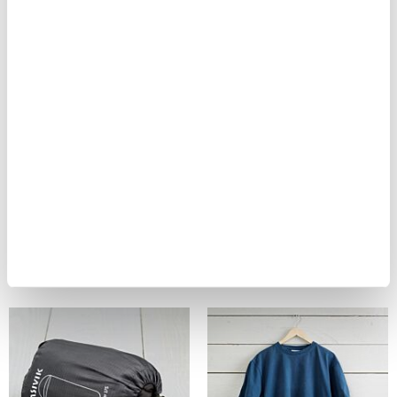
Morakniv Scout 39
Bygga Bok
399,00 kr
199,00 kr
Första hjälpen-kit
Scout Byxa Marin
239,00 kr
369,00 kr