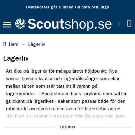
Fri frakt över 500 kr
Hem
Lägerliv
Lägerliv
Att åka på läger är för många årets höjdpunkt. Nya
vänner, ljumma kvällar och lägerbålssånger som ekar
mellan tälten som står tätt intill varann på
lägerområdet. I Scoutshopen har vi prylarna som sätter
guldkant på lägerlivet - saker som passar både för den
rutinerade äventyraren men även för lägerdebutanten.
Här finns sovsäckar, ryggsäckar från
Bergans
men även
smarta
vattentäta prylar
och
matlådor
tillverkade i
Läs mer
Sverige.