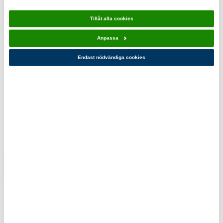
Asivik
Första
Tillåt alla cookies
Travel
hjälpen-kit
Anpassa
Towel XL
239,00 kr
359,00 kr
Endast nödvändiga cookies
Du kanske också gillar!
Liggunderlag
Asivik
Asivik
Cargo Bag
UrbanMat
279,00 kr
219,00 kr