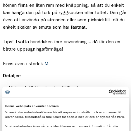
hörnen finns en liten rem med knäppning, så att du enkelt
kan hänga den på tork på ryggsäcken eller tältet. Den går
även att använda på stranden eller som picknickfilt, då du
enkelt skakar av smuts som har fastnat.
Tips! Tvätta handduken före användning – då får den en
bättre uppsugningsförmåga!
Finns även i storlek
M
.
Detaljer:
Material: 85% polyester, 15% nylon
Tvättas i 30°C
Mått: 75x125 cm
Denna webbplats använder cookies
Vikt 195 g
Vi använder enhetsidentifierare för att anpassa innehållet och annonserna till
användarna, tillhandahålla funktioner för sociala medier och analysera vår trafik.
Bluesign-godkänd
Förvaringspåse i nät ingår
Vi vidarebefordrar även sådana identifierare och annan information från din
enhet till de sociala medier och annons- och analysföretag som vi samarbetar