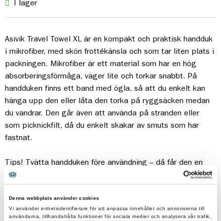
I lager
Asivik Travel Towel XL är en kompakt och praktisk handduk
i mikrofiber, med skön frottékänsla och som tar liten plats i
packningen. Mikrofiber är ett material som har en hög
absorberingsförmåga, väger lite och torkar snabbt. På
handduken finns ett band med ögla, så att du enkelt kan
hänga upp den eller låta den torka på ryggsäcken medan
du vandrar. Den går även att använda på stranden eller
som picknickfilt, då du enkelt skakar av smuts som har
fastnat.
Tips! Tvätta handduken före användning – då får den en
bättre uppsugningsförmåga!
Detaljer:
Denna webbplats använder cookies
Vi använder enhetsidentifierare för att anpassa innehållet och annonserna till
Material: 85% polyester, 15% polyamid
användarna, tillhandahålla funktioner för sociala medier och analysera vår trafik.