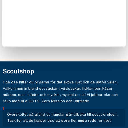
Plåster
Bergans
Equmenia
Vengetind
42
20,00 kr
Ryggsäck
1 799,00 kr
Scoutshop
Hos oss hittar du prylarna för det aktiva livet och de aktiva valen.
Välkommen in bland sovsäckar, ryggsäckar, ficklampor, kåsor,
märken, scoutkläder och mycket, mycket annat! Vi jobbar eko och
reko med bl a GOTS, Zero Mission och Fairtrade
Överskottet på allting du handlar går tillbaka till scoutrörelsen.
Tack för att du hjälper oss att göra fler unga redo för livet!