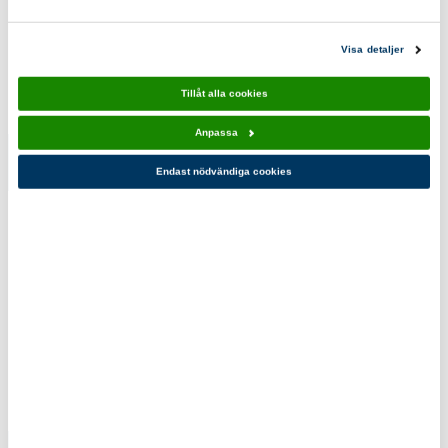
Scoutshopen tipsar
Visa detaljer
Tillåt alla cookies
Anpassa
Första
Asivik Hike
Endast nödvändiga cookies
hjälpen-kit
Towel XL
239,00 kr
309,00 kr
Du kanske också gillar!