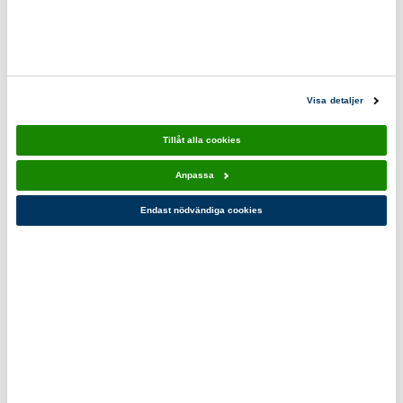
Visa detaljer
UCO Flatpack Grill & Firepit
Light My Fire FireLighting
749,00 kr
Kit
239,00 kr
Tillåt alla cookies
Anpassa
Endast nödvändiga cookies
Trangiakök 25-1/UL
Light My Fire Spork Original
Spritkök
"Swedish chopsticks"