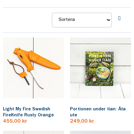
julklappskategorier:
Julklappar under 150 kr
,
150-500
kr
,
500-1000 kr
,
till den händiga
,
till naturälskaren
, eller
gåvor som passar extra bra som
tack för året.
Light My Fire Swedish
Portionen under tian: Äta
FireKnife Rusty Orange
ute
455,00 kr
249,00 kr