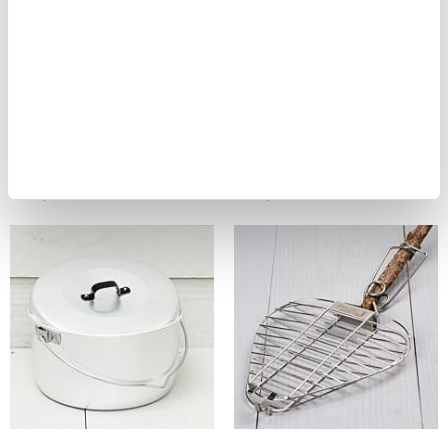
Light My Fire Spork
Skyddsunderlag Trekkers
Titanium
little helper
235,00 kr
299,00 kr