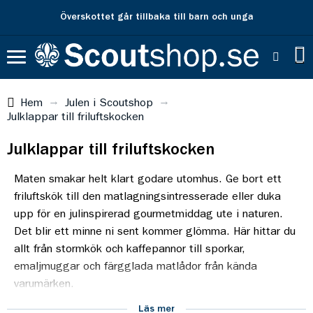
Fri frakt över 500 kr
Hem
Julen i Scoutshop
Julklappar till friluftskocken
Julklappar till friluftskocken
Maten smakar helt klart godare utomhus. Ge bort ett
friluftskök till den matlagningsintresserade eller duka
upp för en julinspirerad gourmetmiddag ute i naturen.
Det blir ett minne ni sent kommer glömma. Här hittar du
allt från stormkök och kaffepannor till sporkar,
emaljmuggar och färgglada matlådor från kända
varumärken.
Läs mer
Hitta fler inspirerande julklappsidéer bland våra andra