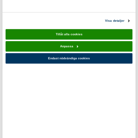
Scoutshopen tipsar
Visa detaljer
Tillåt alla cookies
Anpassa
Endast nödvändiga cookies
Linas
Sjöscouternas
Gourmetbok
kokbok
199,00 kr
179,00 kr
Du kanske också gillar!