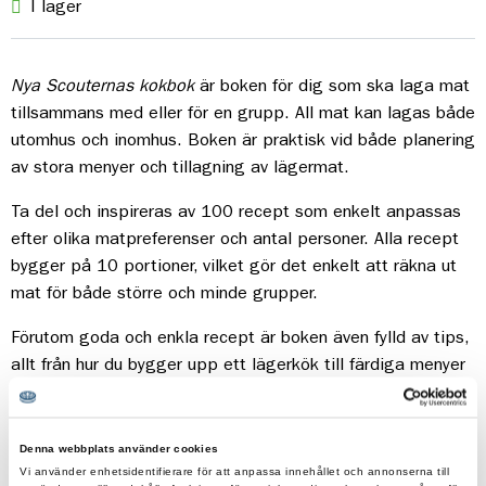
I lager
Nya Scouternas kokbok
är boken för dig som ska laga mat
tillsammans med eller för en grupp. All mat kan lagas både
utomhus och inomhus. Boken är praktisk vid både planering
av stora menyer och tillagning av lägermat.
Ta del och inspireras av 100 recept som enkelt anpassas
efter olika matpreferenser och antal personer. Alla recept
bygger på 10 portioner, vilket gör det enkelt att räkna ut
mat för både större och minde grupper.
Förutom goda och enkla recept är boken även fylld av tips,
allt från hur du bygger upp ett lägerkök till färdiga menyer
för olika tillfällen och hur ni kan få med hållbarhet som en
naturlig del i planeringen av lägermaten. Låt dig inspireras
- och väl smaka!
Denna webbplats använder cookies
Vi använder enhetsidentifierare för att anpassa innehållet och annonserna till