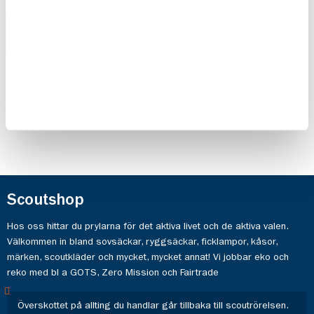
Light My
Träspork
Fire,
Scouterna
Grandpa
75,00 kr
FireGrill
245,00 kr
Scoutshop
Hos oss hittar du prylarna för det aktiva livet och de aktiva valen.
Välkommen in bland sovsäckar, ryggsäckar, ficklampor, kåsor,
märken, scoutkläder och mycket, mycket annat! Vi jobbar eko och
reko med bl a GOTS, Zero Mission och Fairtrade
Överskottet på allting du handlar går tillbaka till scoutrörelsen.