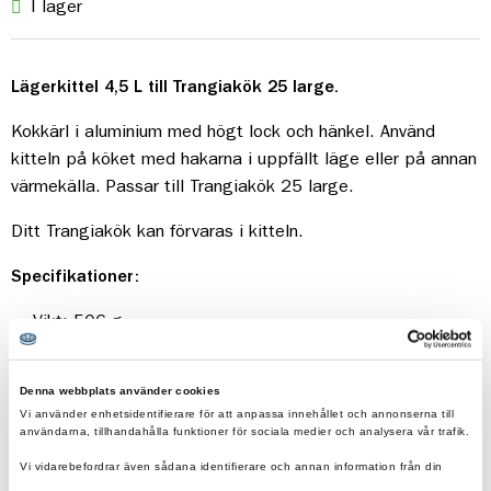
I lager
Lägerkittel 4,5 L till Trangiakök 25 large.
Kokkärl i aluminium med högt lock och hänkel. Använd
kitteln på köket med hakarna i uppfällt läge eller på annan
värmekälla. Passar till Trangiakök 25 large.
Ditt Trangiakök kan förvaras i kitteln.
Specifikationer:
Vikt: 506 g
Mått: Ø 23,8 x 13,7 cm
Material: Aluminium
Denna webbplats använder cookies
Volym: 4,5 L
Vi använder enhetsidentifierare för att anpassa innehållet och annonserna till
Antal personer: 4-6 st
användarna, tillhandahålla funktioner för sociala medier och analysera vår trafik.
Tillverkningsland: Sverige
Vi vidarebefordrar även sådana identifierare och annan information från din
enhet till de sociala medier och annons- och analysföretag som vi samarbetar