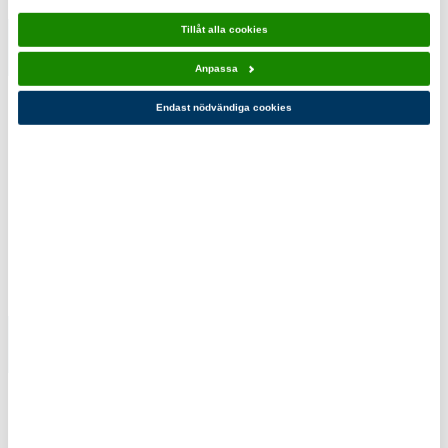
Tillåt alla cookies
Trangiakök
Trangiakök
25-1/UL
25-
Anpassa
Spritkök
1/UL/GB
Endast nödvändiga cookies
Gaskök
839,00 kr
1 529,00 kr
Du kanske också gillar!
Klassisk
Grytset 3
kåsa
delar
39,00 kr
1 399,00 kr