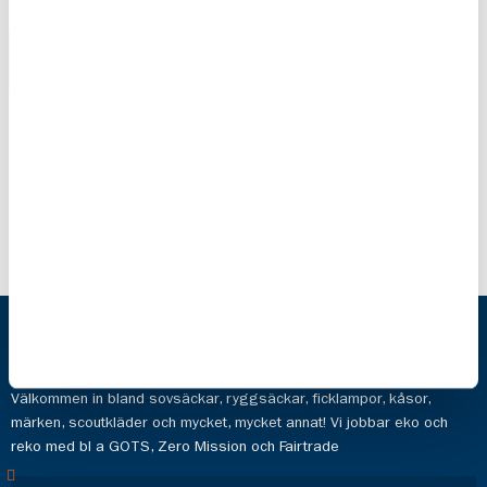
Segling blå
SCOUT
10-pack
Raised by
Adventure
110,00 kr
30,00 kr
Scoutshop
Hos oss hittar du prylarna för det aktiva livet och de aktiva valen.
Välkommen in bland sovsäckar, ryggsäckar, ficklampor, kåsor,
märken, scoutkläder och mycket, mycket annat! Vi jobbar eko och
reko med bl a GOTS, Zero Mission och Fairtrade