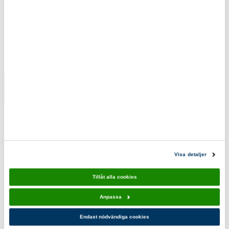
Scoutshopen tipsar
Utbildningsmärke
Utbildningsmärke
Ditt
Leda
personliga
scouting
ledarskap
10-pack
10-pack
110,00 kr
110,00 kr
Visa detaljer
Du kanske också gillar!
Tillåt alla cookies
Anpassa
Endast nödvändiga cookies