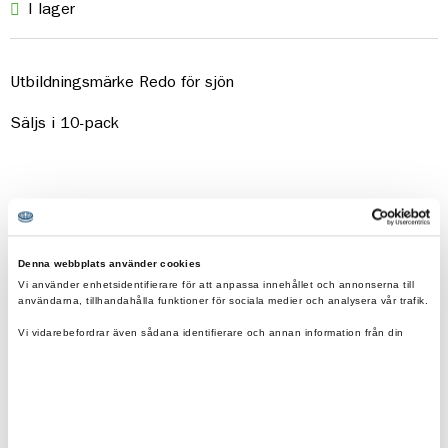
I lager
Utbildningsmärke Redo för sjön
Säljs i 10-pack
Denna webbplats använder cookies
Fraktfritt vid beställning över 500kr.
Vi använder enhetsidentifierare för att anpassa innehållet och annonserna till
användarna, tillhandahålla funktioner för sociala medier och analysera vår trafik.
Eko & reko. Scouternas värderingar återspeglas i
våra produkter.
Vi vidarebefordrar även sådana identifierare och annan information från din
enhet till de sociala medier och annons- och analysföretag som vi samarbetar
0200-870800
med.
scoutshop@scouterna.se
Dessa kan i sin tur kombinera informationen med annan information som du har
tillhandahållit eller som de har samlat in när du har använt deras tjänster.