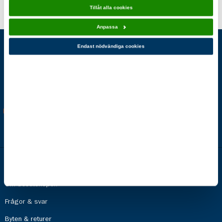
Tillåt alla cookies
Anpassa
Scoutshop
Endast nödvändiga cookies
Hos oss hittar du prylarna för det aktiva livet och de aktiva valen.
Välkommen in bland sovsäckar, ryggsäckar, ficklampor, kåsor,
märken, scoutkläder och mycket, mycket annat! Vi jobbar eko och
reko med bl a GOTS, Zero Mission och Fairtrade
Överskottet på allting du handlar går tillbaka till scoutrörelsen.
Tack för att du hjälper oss att göra fler unga redo för livet!
Information
Om Scoutshopen
Frågor & svar
Byten & returer