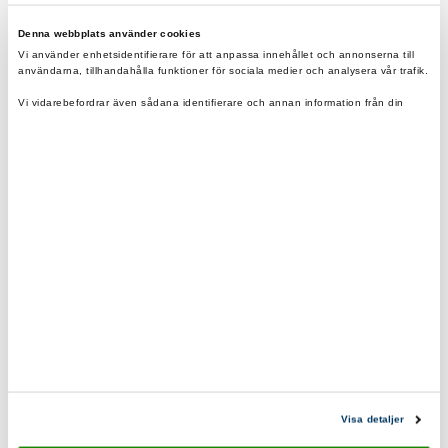
Denna webbplats använder cookies
I lager
Vi använder enhetsidentifierare för att anpassa innehållet och annonserna till
användarna, tillhandahålla funktioner för sociala medier och analysera vår trafik.
Vi vidarebefordrar även sådana identifierare och annan information från din
Utbildningsmärke Redo för naturen
enhet till de sociala medier och annons- och analysföretag som vi samarbetar
med.
Säljs i 10-pack
Dessa kan i sin tur kombinera informationen med annan information som du har
tillhandahållit eller som de har samlat in när du har använt deras tjänster.
Fraktfritt vid beställning över 500kr.
Eko & reko. Scouternas värderingar återspeglas i
våra produkter.
0200-870800
scoutshop@scouterna.se
Visa detaljer