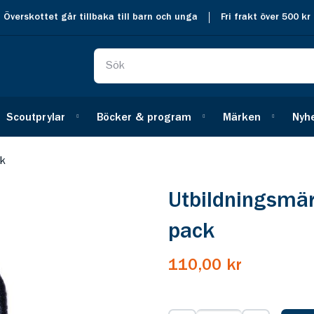
Överskottet går tillbaka till barn och unga
Fri frakt över 500 kr
Scoutprylar
Böcker & program
Märken
Nyh
ck
Utbildningsmä
pack
110,00 kr