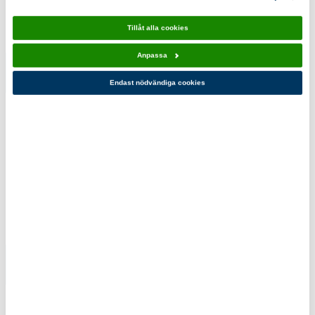
Tillåt alla cookies
Anpassa
Vara ute
Paddla 10-
Endast nödvändiga cookies
sjön 10-
pack
pack
110,00 kr
110,00 kr
Du kanske också gillar!
Spela 10-
Bygga 10-
pack
pack
110,00 kr
110,00 kr