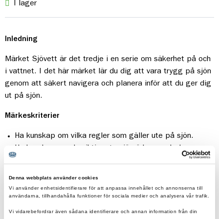
I lager
Inledning
Märket Sjövett är det tredje i en serie om säkerhet på och
i vattnet.
I det här märket lär du dig att vara trygg på sjön
genom att säkert navigera och planera inför att du ger dig
ut på sjön.
Märkeskriterier
Ha kunskap om vilka regler som gäller ute på sjön.
Ha kunskap om de viktigaste sjömärkena och dess
betydelser.
Ansvara för att patrullen medför säkerhetsutrustning
Denna webbplats använder cookies
ombord när ni ska ut och segla, ex. livboj, flytvästar,
Vi använder enhetsidentifierare för att anpassa innehållet och annonserna till
användarna, tillhandahålla funktioner för sociala medier och analysera vår trafik.
lanternor och visselpipa.
Kunna hålla god uppsikt över omgivningen, vara redo att
Vi vidarebefordrar även sådana identifierare och annan information från din