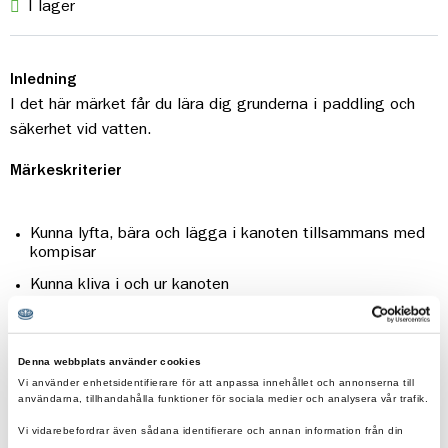
I lager
Inledning
I det här märket får du lära dig grunderna i paddling och
säkerhet vid vatten.
Märkeskriterier
Kunna lyfta, bära och lägga i kanoten tillsammans med
kompisar
Kunna kliva i och ur kanoten
Känna till grundläggande regler kring paddling så som
säkerhet på och vid vatten.
Denna webbplats använder cookies
Känna till kanoten/kajakens egenskaper i vatten och hur
Vi använder enhetsidentifierare för att anpassa innehållet och annonserna till
du bär dig åt om du ramlar i.
användarna, tillhandahålla funktioner för sociala medier och analysera vår trafik.
Ha kunskap om vilken utrustning du behöver och hur du
Vi vidarebefordrar även sådana identifierare och annan information från din
enhet till de sociala medier och annons- och analysföretag som vi samarbetar
sköter om den.