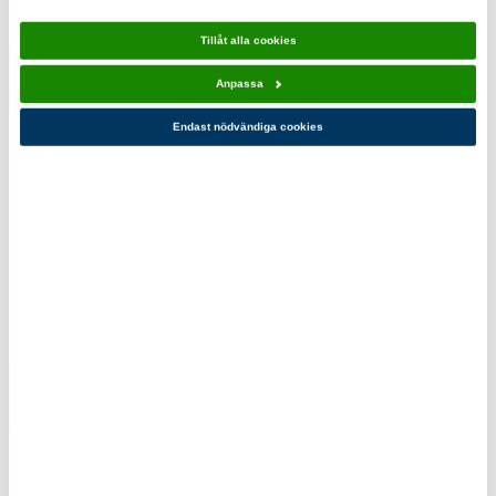
Tillåt alla cookies
Anpassa
Vara ute
Livrädda
sjön 10-
10-pack
Endast nödvändiga cookies
pack
110,00 kr
110,00 kr
Du kanske också gillar!
Under ytan
Vatten 10-
10-pack
pack
110,00 kr
110,00 kr