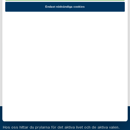
Endast nödvändiga cookies
Du kanske också gillar!
Morakniv
Vattentät
Flytande
Ryggsäck
kniv
Vit/Orange
379,00 kr
649,00 kr
Scoutshop
Hos oss hittar du prylarna för det aktiva livet och de aktiva valen.