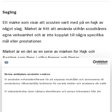
Segling
Ett märke som visar att scouten varit med på en hajk av
något slag. Märket är fritt att använda utifrån scoutkårers
egna verksamhet och är inte kopplat till några specifika
mål eller prestationer.
Märket är en del av en serie av märken för Hajk och
Segling som finns i olika former och färger.
Säljs i 10-pack
Denna webbplats använder cookies
Vi använder enhetsidentifierare för att anpassa innehållet och annonserna till
användarna, tillhandahålla funktioner för sociala medier och analysera vår trafik.
Vi vidarebefordrar även sådana identifierare och annan information från din
enhet till de sociala medier och annons- och analysföretag som vi samarbetar
med.
Dessa kan i sin tur kombinera informationen med annan information som du har
tillhandahållit eller som de har samlat in när du har använt deras tjänster.