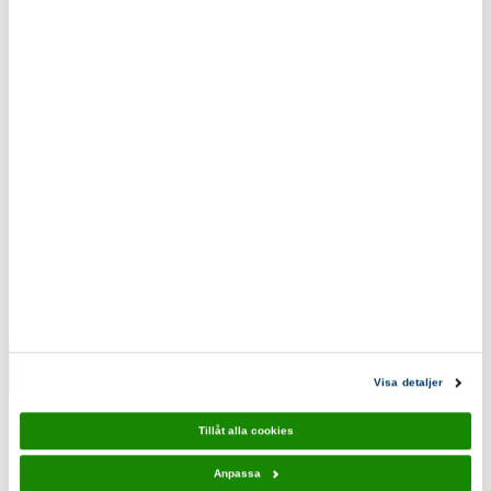
Fraktfritt vid beställning över 500kr.
Eko & reko. Scouternas värderingar återspeglas i
våra produkter.
0200-870800
scoutshop@scouterna.se
Scoutshopen tipsar
Segling blå
Segling
Visa detaljer
10-pack
grön 10-
pack
110,00 kr
Tillåt alla cookies
110,00 kr
Anpassa