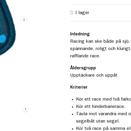
I lager
Inledning
Racing kan ske både på sjö, 
spännande, roligt och klurig
rafflande race.
Åldersgrupp
Upptäckare och uppåt
Kriterier
Kör ett race med två fark
Kör ett hinderbanerace.
Tävla mot varandra med ol
segelbåt utan segel.
Kör två race på samma elle