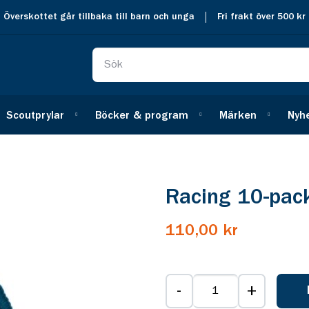
Överskottet går tillbaka till barn och unga
Fri frakt över 500 kr
Scoutprylar
Böcker & program
Märken
Nyh
Racing 10-pac
110,00 kr
-
+