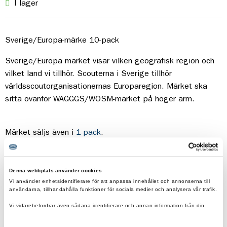
I lager
Sverige/Europa-märke 10-pack
Sverige/Europa märket visar vilken geografisk region och
vilket land vi tillhör. Scouterna i Sverige tillhör
världsscoutorganisationernas Europaregion. Märket ska
sitta ovanför WAGGGS/WOSM-märket på höger ärm.
Märket säljs även i
1-pack
.
På
Scouternas hemsida
kan du läsa mer om de nya
Denna webbplats använder cookies
märkena.
Vi använder enhetsidentifierare för att anpassa innehållet och annonserna till
användarna, tillhandahålla funktioner för sociala medier och analysera vår trafik.
I
Märkesguiden Märkbart
kan du läsa mer om märken och
var de ska placeras.
Vi vidarebefordrar även sådana identifierare och annan information från din
enhet till de sociala medier och annons- och analysföretag som vi samarbetar
med.