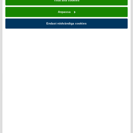
Tillåt alla cookies
märke 1-
märke 1-
pack
pack
Anpassa
24,00 kr
24,00 kr
Endast nödvändiga cookies
Du kanske också gillar!
Scoutskjorta
Beanie
insvängd
Scouterna
Fairtrade
Blå
(NY 2025)
219,00 kr
469,00 kr