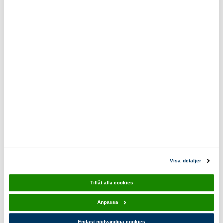
våra produkter.
0200-870800
scoutshop@scouterna.se
Scoutshopen tipsar
T-shirt Knut
Tygkasse
Orion
Knut
Visa detaljer
269,00 kr
119,00 kr
Tillåt alla cookies
Anpassa
Du kanske också gillar!
Endast nödvändiga cookies