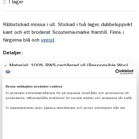
I lager
Ribbstickad mössa i ull. Stickad i två lager, dubbeluppvikt
kant och ett broderat Scouterna-märke framtill. Finns i
färgerna blå och
vinröd
.
Detaljer:
Material: 100% RWS-certiferad ull (Responsible Wool
Standard)
Unisex
Denna webbplats använder cookies
Vi använder enhetsidentifierare för att anpassa innehållet och annonserna till
användarna, tillhandahålla funktioner för sociala medier och analysera vår trafik.
Vi vidarebefordrar även sådana identifierare och annan information från din
enhet till de sociala medier och annons- och analysföretag som vi samarbetar
med.
Fraktfritt vid beställning över 500kr.
Dessa kan i sin tur kombinera informationen med annan information som du har
tillhandahållit eller som de har samlat in när du har använt deras tjänster.
Eko & reko. Scouternas värderingar återspeglas i