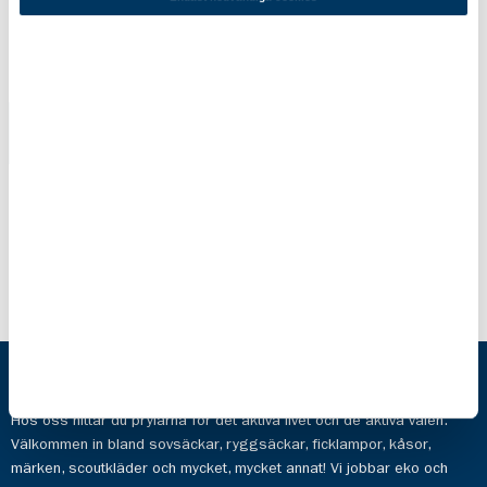
Gympapåse
Skosnöre
Adventure
Reflex
Scouterna
179,00 kr
79,00 kr
Scoutshop
Hos oss hittar du prylarna för det aktiva livet och de aktiva valen.
Välkommen in bland sovsäckar, ryggsäckar, ficklampor, kåsor,
märken, scoutkläder och mycket, mycket annat! Vi jobbar eko och