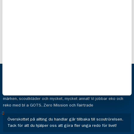
Bygga Bok
Andreas
svampbok
199,00 kr
99,00 kr
Scoutshop
Hos oss hittar du prylarna för det aktiva livet och de aktiva valen.
Välkommen in bland sovsäckar, ryggsäckar, ficklampor, kåsor,
märken, scoutkläder och mycket, mycket annat! Vi jobbar eko och
reko med bl a GOTS, Zero Mission och Fairtrade
Överskottet på allting du handlar går tillbaka till scoutrörelsen.
Tack för att du hjälper oss att göra fler unga redo för livet!