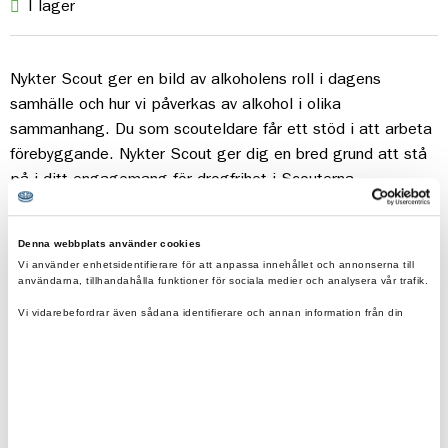
I lager
Nykter Scout ger en bild av alkoholens roll i dagens
samhälle och hur vi påverkas av alkohol i olika
sammanhang. Du som scouteldare får ett stöd i att arbeta
förebyggande. Nykter Scout ger dig en bred grund att stå
på i ditt engagemang för drogfrihet i Scouterna.
Denna webbplats använder cookies
Vi använder enhetsidentifierare för att anpassa innehållet och annonserna till
användarna, tillhandahålla funktioner för sociala medier och analysera vår trafik.
Fraktfritt vid beställning över 500kr.
Vi vidarebefordrar även sådana identifierare och annan information från din
enhet till de sociala medier och annons- och analysföretag som vi samarbetar
Eko & reko. Scouternas värderingar återspeglas i
med.
våra produkter.
Dessa kan i sin tur kombinera informationen med annan information som du har
tillhandahållit eller som de har samlat in när du har använt deras tjänster.
0200-870800
scoutshop@scouterna.se