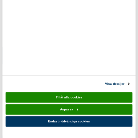
Scoutshopen tipsar
Scouthalsduk
NSF
NSF
Förbundsmärke
89,00 kr
13,00 kr
Visa detaljer
Tillåt alla cookies
Du kanske också gillar!
Anpassa
Endast nödvändiga cookies