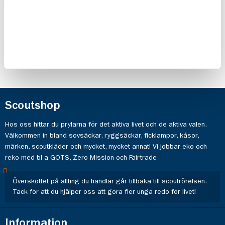
patrullutmaning
patrullutmaning
10-pack
10-pack
110,00 kr
110,00 kr
Scoutshop
Hos oss hittar du prylarna för det aktiva livet och de aktiva valen.
Välkommen in bland sovsäckar, ryggsäckar, ficklampor, kåsor,
märken, scoutkläder och mycket, mycket annat! Vi jobbar eko och
reko med bl a GOTS, Zero Mission och Fairtrade
Överskottet på allting du handlar går tillbaka till scoutrörelsen.
Tack för att du hjälper oss att göra fler unga redo för livet!
Information