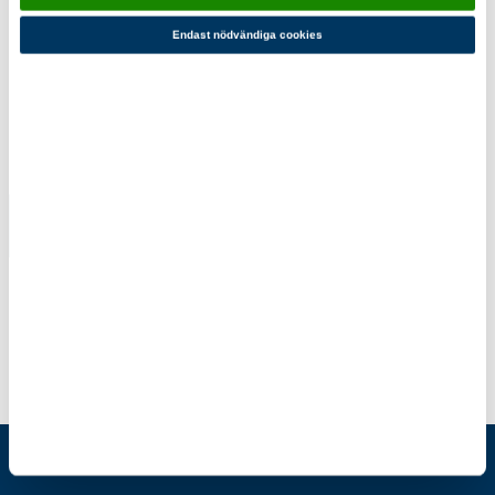
110,00 kr
110,00 kr
Endast nödvändiga cookies
Du kanske också gillar!
Internationellt
Bra Kompis
10-pack
10-pack
110,00 kr
110,00 kr
Scoutshop