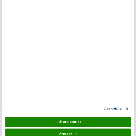
tillhandahållit eller som de har samlat in när du har använt deras tjänster.
Fraktfritt vid beställning över 500kr.
Eko & reko. Scouternas värderingar återspeglas i
våra produkter.
0200-870800
scoutshop@scouterna.se
Scoutshopen tipsar
Visa detaljer
Tillåt alla cookies
Tända 10-
Elda 10-
pack
pack
Anpassa