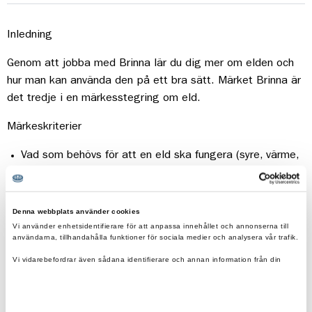
Inledning
Genom att jobba med
Bri
nn
a
lär du dig mer om elden och
hur man kan använda den på ett bra sätt.
Märket
Bri
nn
a
är
det
tredje i en märkesstegring om eld.
Märkeskriterier
Vad som behövs för att en eld ska fungera (syre, värme,
bränsle) och ha fått testa vad som händer om alla delar
inte finns med.
Denna webbplats använder cookies
Veta hur man eldar
säk
ert, det vill säga hur man gör en
Vi använder enhetsidentifierare för att anpassa innehållet och annonserna till
säk
er eldstad som hindrar elden från att sprida sig och
användarna, tillhandahålla funktioner för sociala medier och analysera vår trafik.
hur du förbereder för att kunna släcka elden.
Vi vidarebefordrar även sådana identifierare och annan information från din
enhet till de sociala medier och annons- och analysföretag som vi samarbetar
Kunna göra upp en eld.
med.
Dessa kan i sin tur kombinera informationen med annan information som du har