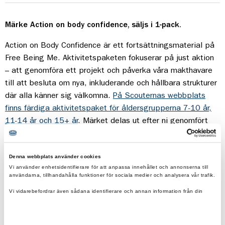
Märke Action on body confidence, säljs i 1-pack.
Action on Body Confidence är ett fortsättningsmaterial på
Free Being Me. Aktivitetspaketen fokuserar på just aktion
– att genomföra ett projekt och påverka våra makthavare
till att besluta om nya, inkluderande och hållbara strukturer
där alla känner sig välkomna.
På Scouternas webbplats
finns färdiga aktivitetspaket för åldersgrupperna 7-10 år,
11-14 år och 15+ år
. Märket delas ut efter ni genomfört
aktiviteterna.
Aktivitetspaketen är på engelska.
Denna webbplats använder cookies
Vi använder enhetsidentifierare för att anpassa innehållet och annonserna till
användarna, tillhandahålla funktioner för sociala medier och analysera vår trafik.
Vi vidarebefordrar även sådana identifierare och annan information från din
enhet till de sociala medier och annons- och analysföretag som vi samarbetar
med.
Dessa kan i sin tur kombinera informationen med annan information som du har