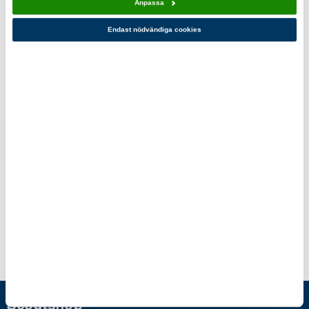
Anpassa
Endast nödvändiga cookies
Du kanske också gillar!
Värdebaserat
Demokratimemory
Ledarskap
59,00 kr
–
Reflektionsboken
119,00 kr
Scoutshop