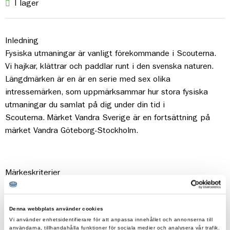
I lager
Inledning
Fysiska utmaningar är
van
ligt förekommande i Scouterna.
Vi h
aj
kar, klättrar och
p
ad
dlar runt i den svenska naturen.
Längdmärken är en är en serie med sex olika
intressemärken,
so
m u
p
p
märksammar hur stora fysiska
utmaningar du samlat
p
å
dig under din tid i
Scouterna.
Märket
Van
dr
a S
v
er
ige är en fortsättning
p
å
märket
Van
dr
a Göteborg-Stockholm.
Märkeskriterier
För att få märket
Van
dr
a S
v
er
ige ska du ha
van
dr
at en
sträcka motsvarande Sveriges längd, ca 1570km
.
Denna webbplats använder cookies
Vi använder enhetsidentifierare för att anpassa innehållet och annonserna till
Du
so
m scout ansvarar själv för att dokumentera antalet
användarna, tillhandahålla funktioner för sociala medier och analysera vår trafik.