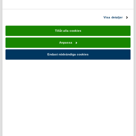
Visa detaljer
Scoutshopen tipsar
Tillåt alla cookies
Anpassa
Endast nödvändiga cookies
Vandra
Vara ute
Gbg-Sthlm
fjället 10-
10-pack
pack
150,00 kr
110,00 kr
Du kanske också gillar!