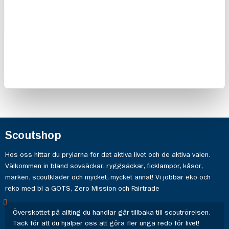
Vara ute
Vara ute
skogen 10-
vinter 10-
pack
pack
110,00 kr
110,00 kr
Scoutshop
Hos oss hittar du prylarna för det aktiva livet och de aktiva valen.
Välkommen in bland sovsäckar, ryggsäckar, ficklampor, kåsor,
märken, scoutkläder och mycket, mycket annat! Vi jobbar eko och
reko med bl a GOTS, Zero Mission och Fairtrade
Överskottet på allting du handlar går tillbaka till scoutrörelsen.
Tack för att du hjälper oss att göra fler unga redo för livet!