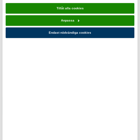
Tillåt alla cookies
Raggsocka
Ulltröja
Anpassa
Blå
Scouterna
Endast nödvändiga cookies
129,00 kr
990,00 kr
Du kanske också gillar!
Mössa grå
Sweatshirt
med tofs
Knut Marin
199,00 kr
469,00 kr