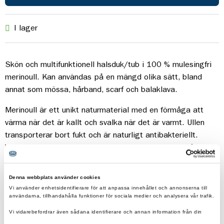
I lager
Skön och multifunktionell halsduk/tub i 100 % mulesingfri
merinoull. Kan användas på en mängd olika sätt, bland
annat som mössa, hårband, scarf och balaklava.
Merinoull är ett unikt naturmaterial med en förmåga att
värma när det är kallt och svalka när det är varmt. Ullen
transporterar bort fukt och är naturligt antibakteriellt.
Vädra plagget och tvätta mindre, det är snällt för både
miljön och för plagget!
Denna webbplats använder cookies
Detaljer:
Vi använder enhetsidentifierare för att anpassa innehållet och annonserna till
användarna, tillhandahålla funktioner för sociala medier och analysera vår trafik.
Material: 100 % merinoull från Australien (mulesingfri)
Vi vidarebefordrar även sådana identifierare och annan information från din
Tvättråd: Vädra ullen i första hand. Tvätta i 30 grader
enhet till de sociala medier och annons- och analysföretag som vi samarbetar