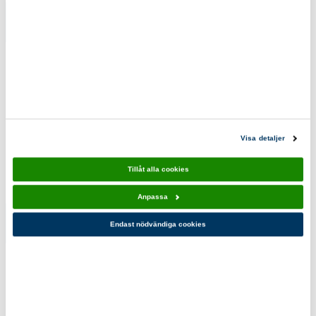
Sjöscoutmärke
Sjöscoutmärke
10-pack
13,00 kr
110,00 kr
Du kanske också gillar!
Visa detaljer
Tillåt alla cookies
Anpassa
Endast nödvändiga cookies
Första
Vara ute
repmärket
sjön 10-
10-pack
pack
110,00 kr
110,00 kr