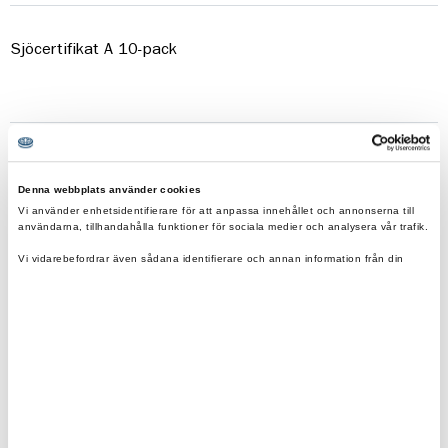
Sjöcertifikat A 10-pack
Fraktfritt vid beställning över 500kr.
Eko & reko. Scouternas värderingar återspeglas i
Denna webbplats använder cookies
våra produkter.
Vi använder enhetsidentifierare för att anpassa innehållet och annonserna till
användarna, tillhandahålla funktioner för sociala medier och analysera vår trafik.
0200-870800
Vi vidarebefordrar även sådana identifierare och annan information från din
scoutshop@scouterna.se
enhet till de sociala medier och annons- och analysföretag som vi samarbetar
med.
Dessa kan i sin tur kombinera informationen med annan information som du har
Scoutshopen tipsar
tillhandahållit eller som de har samlat in när du har använt deras tjänster.