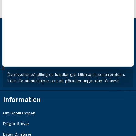
Scoutshop
Hos oss hittar du prylarna för det aktiva livet och de aktiva valen.
Välkommen in bland sovsäckar, ryggsäckar, ficklampor, kåsor,
märken, scoutkläder och mycket, mycket annat! Vi jobbar eko och
reko med bl a GOTS, Zero Mission och Fairtrade
Överskottet på allting du handlar går tillbaka till scoutrörelsen.
Tack för att du hjälper oss att göra fler unga redo för livet!
Information
Om Scoutshopen
Frågor & svar
Byten & returer