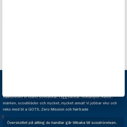
Scouternas
Lappat &
halsduk
Lagat
89,00 kr
259,00 kr
Scoutshop
Hos oss hittar du prylarna för det aktiva livet och de aktiva valen.
Välkommen in bland sovsäckar, ryggsäckar, ficklampor, kåsor,
märken, scoutkläder och mycket, mycket annat! Vi jobbar eko och
reko med bl a GOTS, Zero Mission och Fairtrade
Överskottet på allting du handlar går tillbaka till scoutrörelsen.