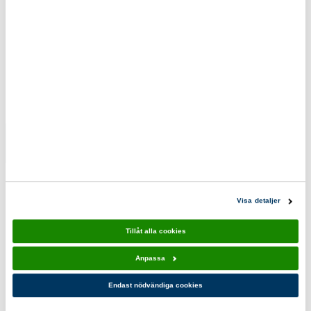
Scoutshopen tipsar
Scoutskjorta
Scoutskjorta
rak
barn
Fairtrade
Fairtrade
469,00 kr
339,00 kr
Visa detaljer
Tillåt alla cookies
Du kanske också gillar!
Anpassa
Endast nödvändiga cookies