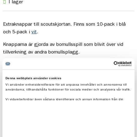
I lager
Extraknappar till scoutskjortan. Finns som 10-pack i blå
och 5-pack i
vit
.
Knapparna är gjorda av bomullsspill som blivit över vid
tillverkning av andra bomullsplagg.
Denna webbplats använder cookies
Vi använder enhetsidentifierare för att anpassa innehållet och annonserna till
användarna, tillhandahålla funktioner för sociala medier och analysera vår trafik.
Fraktfritt vid beställning över 500kr.
Vi vidarebefordrar även sådana identifierare och annan information från din
enhet till de sociala medier och annons- och analysföretag som vi samarbetar
Eko & reko. Scouternas värderingar återspeglas i
med.
våra produkter.
Dessa kan i sin tur kombinera informationen med annan information som du har
tillhandahållit eller som de har samlat in när du har använt deras tjänster.
0200-870800
scoutshop@scouterna.se