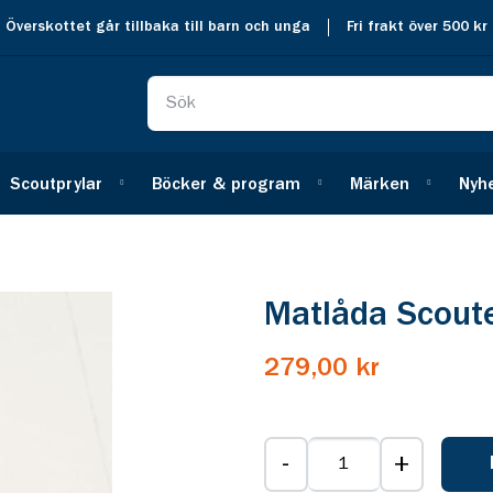
Överskottet går tillbaka till barn och unga
Fri frakt över 500 kr
Scoutprylar
Böcker & program
Märken
Nyh
Matlåda Scout
279,00 kr
-
+