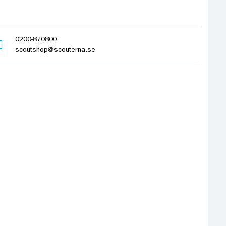
0200-870800
scoutshop@scouterna.se