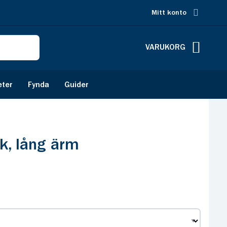
Mitt konto
VARUKORG
eter
Fynda
Guider
ak, lång ärm