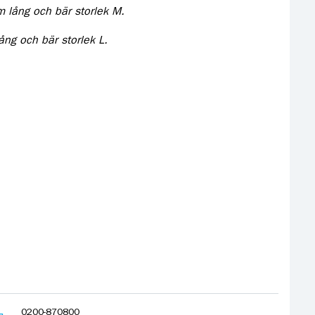
 lång och bär storlek M.
ång och bär storlek L.
0200-870800