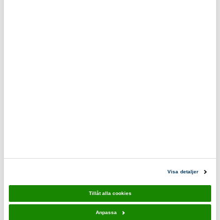
våra produkter.
0200-870800
scoutshop@scouterna.se
Scoutshopen tipsar
Rinkaby
Rinkaby
Linne Vit
Linne Vit
Barn
Insvängd
Visa detaljer
29,00 kr
49,00 kr
59,00 kr
79,00 kr
Tillåt alla cookies
Anpassa