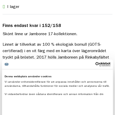
I lager
Finns endast kvar i 152/158
Skönt linne ur Jamboree 17-kollektionen.
Linnet är tillverkat av 100 % ekologisk bomull (GOTS-
certifierad) i en vit färg med en karta över lägerområdet
tryckt på bröstet. 2017 hölls Jamboreen på Rinkabyfältet
nere i Skåne.
Denna webbplats använder cookies
Vi använder enhetsidentifierare för att anpassa innehållet och annonserna till
användarna, tillhandahålla funktioner för sociala medier och analysera vår trafik.
Vi vidarebefordrar även sådana identifierare och annan information från din
enhet till de sociala medier och annons- och analysföretag som vi samarbetar
med.
Fraktfritt vid beställning över 500kr.
Dessa kan i sin tur kombinera informationen med annan information som du har
Eko & reko. Scouternas värderingar återspeglas i
tillhandahållit eller som de har samlat in när du har använt deras tjänster.