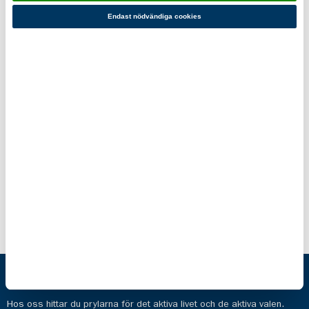
Du kanske också gillar!
Endast nödvändiga cookies
Scout piké
Scout t-
barn
shirt barn
Fairtrade
Fairtrade
229,00 kr
189,00 kr
Scoutshop
Hos oss hittar du prylarna för det aktiva livet och de aktiva valen.