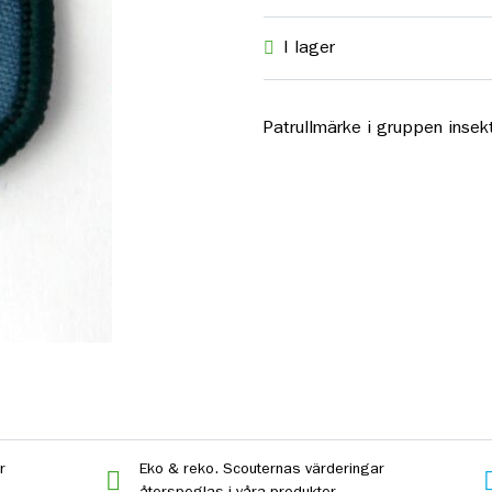
I lager
Patrullmärke i gruppen insekt
r
Eko & reko. Scouternas värderingar
återspeglas i våra produkter.