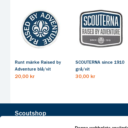
Runt märke Raised by
SCOUTERNA since 1910
Adventure blå/vit
grå/vit
20,00 kr
30,00 kr
Scoutshop
Hos oss hittar du prylarna för det aktiva livet och de aktiva
Denna webbplats använde