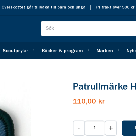
Överskottet går tillbaka till barn och unga
Fri frakt över 500 kr
Scoutprylar
Böcker & program
Märken
Nyh
Patrullmärke 
110,00 kr
-
+