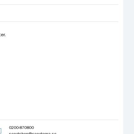
er.
0200-870800
scoutshop@scouterna.se