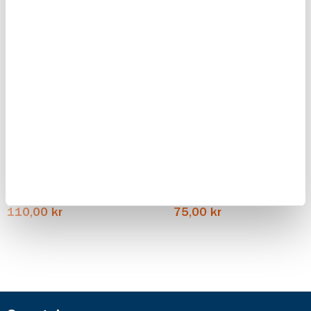
Du kanske också gillar!
Glas till
Lock till
stormlykta
stormlykta
Feuerhand
Feuerhand
silver
silver
110,00 kr
75,00 kr