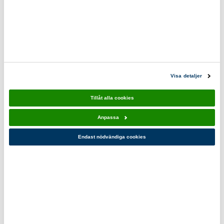
Eko & reko. Scouternas värderingar återspeglas i
våra produkter.
0200-870800
scoutshop@scouterna.se
Visa detaljer
Scoutshopen tipsar
Tillåt alla cookies
Anpassa
Endast nödvändiga cookies
Stormlykta
Stormlykta
Feuerhand
Feuerhand
276 silver
276 Gul
499,00 kr
649,00 kr