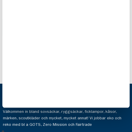
Klassisk
Gympapåse
kåsa
Adventure
39,00 kr
179,00 kr
Scoutshop
Hos oss hittar du prylarna för det aktiva livet och de aktiva valen.
Välkommen in bland sovsäckar, ryggsäckar, ficklampor, kåsor,
märken, scoutkläder och mycket, mycket annat! Vi jobbar eko och
reko med bl a GOTS, Zero Mission och Fairtrade