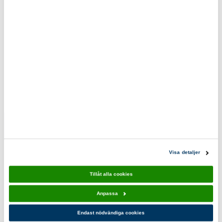
0200-870800
scoutshop@scouterna.se
Scoutshopen tipsar
Nyckelband
Tofs
Scouterna
25,00 kr
39,00 kr
Visa detaljer
Tillåt alla cookies
Anpassa
Du kanske också gillar!
Endast nödvändiga cookies