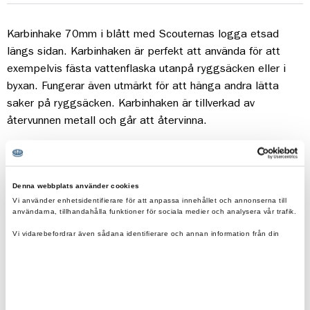
Karbinhake 70mm i blått med Scouternas logga etsad
längs sidan. Karbinhaken är perfekt att använda för att
exempelvis fästa vattenflaska utanpå ryggsäcken eller i
byxan. Fungerar även utmärkt för att hänga andra lätta
saker på ryggsäcken. Karbinhaken är tillverkad av
återvunnen metall och går att återvinna.
Detaljer:
Mått: 73 x 46 x 4 mm
Denna webbplats använder cookies
Vi använder enhetsidentifierare för att anpassa innehållet och annonserna till
användarna, tillhandahålla funktioner för sociala medier och analysera vår trafik.
Vi vidarebefordrar även sådana identifierare och annan information från din
enhet till de sociala medier och annons- och analysföretag som vi samarbetar
med.
Fraktfritt vid beställning över 500kr.
Dessa kan i sin tur kombinera informationen med annan information som du har
Eko & reko. Scouternas värderingar återspeglas i
tillhandahållit eller som de har samlat in när du har använt deras tjänster.
våra produkter.