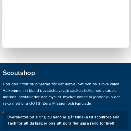
Klura 10-
Naturligt
pack
10-pack
110,00 kr
110,00 kr
Scoutshop
Hos oss hittar du prylarna för det aktiva livet och de aktiva valen.
Välkommen in bland sovsäckar, ryggsäckar, ficklampor, kåsor,
märken, scoutkläder och mycket, mycket annat! Vi jobbar eko och
reko med bl a GOTS, Zero Mission och Fairtrade
Överskottet på allting du handlar går tillbaka till scoutrörelsen.
Tack för att du hjälper oss att göra fler unga redo för livet!