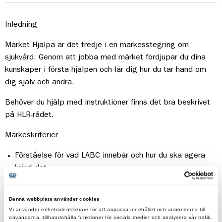
Inledning
Märket
Hj
älp
a
är det
tredje
i en
märkesstegring
om
sjukvård
.
Genom att jobba med märket fördjupar du
din
a
kunskaper i första
hj
älp
en och lär dig hur du tar h
and
om
dig själv och
and
ra
.
Behöver du
hj
älp
med instruktioner finns det bra beskrivet
på HLR-rådet.
Märkeskriterier
Förståelse för vad
LABC
innebär och hur du ska agera
kring det
.
Kunna l
ägga
en person i stabilt sidoläge.
Denna webbplats använder cookies
Kunna l
ägga
om en stukad fot.
Vi använder enhetsidentifierare för att anpassa innehållet och annonserna till
användarna, tillhandahålla funktioner för sociala medier och analysera vår trafik.