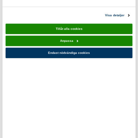
Visa detaljer
Scoutshopen tipsar
Tillåt alla cookies
Anpassa
Endast nödvändiga cookies
Plåstra 10-
Rädda 10-
pack
pack
110,00 kr
110,00 kr
Du kanske också gillar!