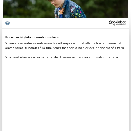
Denna webbplats använder cookies
Vi använder enhetsidentifierare för att anpassa innehållet och annonserna till
användarna, tillhandahålla funktioner för sociala medier och analysera vår trafik.
Vi vidarebefordrar även sådana identifierare och annan information från din
enhet till de sociala medier och annons- och analysföretag som vi samarbetar
med.
Dessa kan i sin tur kombinera informationen med annan information som du har
tillhandahållit eller som de har samlat in när du har använt deras tjänster.
4. Gör upp en eld med tändstål
Att göra upp en eld med tändstål kan vara en utmaning,
men lite övning och rätt teknik går det fort att få fyr på