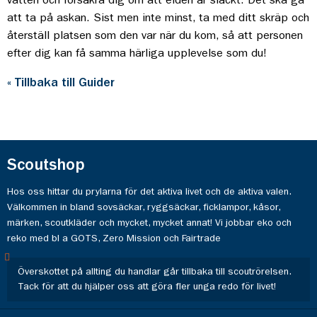
vatten och försäkra dig om att elden är släckt. Det ska gå
att ta på askan. Sist men inte minst, ta med ditt skräp och
återställ platsen som den var när du kom, så att personen
efter dig kan få samma härliga upplevelse som du!
« Tillbaka till Guider
Scoutshop
Hos oss hittar du prylarna för det aktiva livet och de aktiva valen.
Välkommen in bland sovsäckar, ryggsäckar, ficklampor, kåsor,
märken, scoutkläder och mycket, mycket annat! Vi jobbar eko och
reko med bl a GOTS, Zero Mission och Fairtrade
Överskottet på allting du handlar går tillbaka till scoutrörelsen.
Tack för att du hjälper oss att göra fler unga redo för livet!