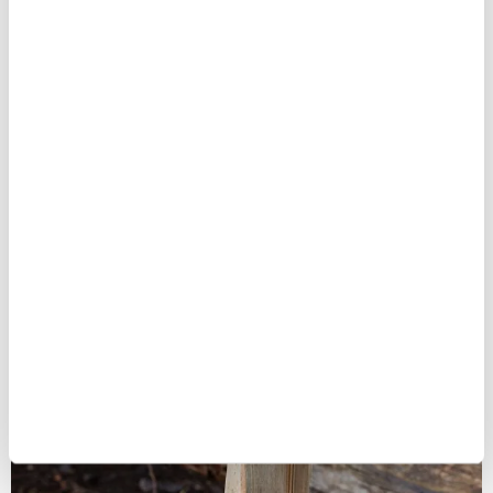
fjädersticka av en pinne. Dra knivseggen från mitten
av stickan och tälj långa, smala spån neråt, utan att
spånen går av. Fortsätt tills du kommer in till mitten
av pinnen och spånen har krusat sig till en boll.
Perfekt tändmaterial som även är roligt att göra.