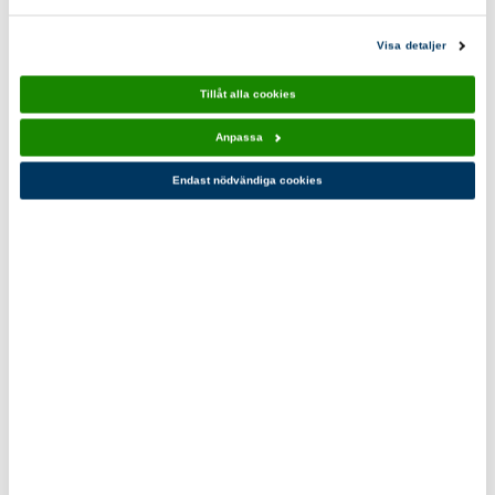
Visa detaljer
Tillåt alla cookies
Anpassa
Endast nödvändiga cookies
5. "Veden är för blöt, den här elden får vi aldrig fart
på..."
Regn och rusk hör utelivet till och blöt ved kan vara svår att
få fart på, dessutom ryker den mycket mer än torr ved.
Spänta av några lager av det blöta vedträet med hjälp av
en kniv eller späntkniv, så kommer du snart in till en torr
kärna som funkar bättre att elda med. De blöta bitarna
torkar fort i solen och blir bra som tändmaterial.
Pyssla ihop ditt eget tändmaterial!
Tälj en