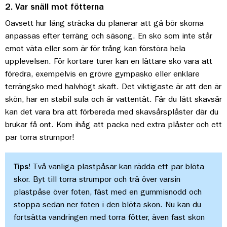
2. Var snäll mot fötterna
Oavsett hur lång sträcka du planerar att gå bör skorna
anpassas efter terräng och säsong. En sko som inte står
emot väta eller som är för trång kan förstöra hela
upplevelsen. För kortare turer kan en lättare sko vara att
föredra, exempelvis en grövre gympasko eller enklare
terrängsko med halvhögt skaft. Det viktigaste är att den är
skön, har en stabil sula och är vattentät. Får du lätt skavsår
kan det vara bra att förbereda med skavsårsplåster där du
brukar få ont. Kom ihåg att packa ned extra plåster och ett
par torra strumpor!
Tips!
Två vanliga plastpåsar kan rädda ett par blöta
skor. Byt till torra strumpor och trä över varsin
plastpåse över foten, fäst med en gummisnodd och
stoppa sedan ner foten i den blöta skon. Nu kan du
fortsätta vandringen med torra fötter, även fast skon