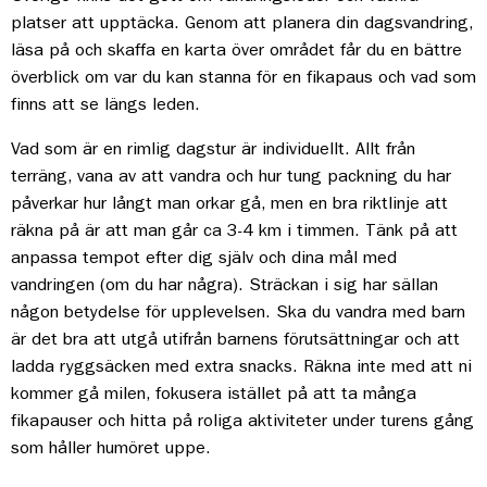
platser att upptäcka. Genom att planera din dagsvandring,
läsa på och skaffa en karta över området får du en bättre
överblick om var du kan stanna för en fikapaus och vad som
finns att se längs leden.
Vad som är en rimlig dagstur är individuellt. Allt från
terräng, vana av att vandra och hur tung packning du har
påverkar hur långt man orkar gå, men en bra riktlinje att
räkna på är att man går ca 3-4 km i timmen. Tänk på att
anpassa tempot efter dig själv och dina mål med
vandringen (om du har några). Sträckan i sig har sällan
någon betydelse för upplevelsen. Ska du vandra med barn
är det bra att utgå utifrån barnens förutsättningar och att
ladda ryggsäcken med extra snacks. Räkna inte med att ni
kommer gå milen, fokusera istället på att ta många
fikapauser och hitta på roliga aktiviteter under turens gång
som håller humöret uppe.