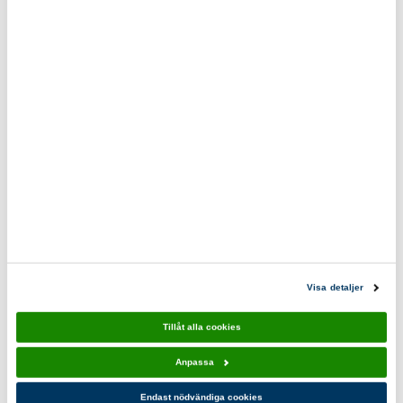
kroppstemperaturen, blir det för varmt kan du enkelt ta av
något av lagren och blir det för kallt byter du mellanskiktet
till en varmare tröja eller jacka.
Visa detaljer
Tillåt alla cookies
Anpassa
Endast nödvändiga cookies