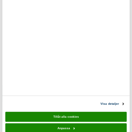
Eko & reko. Scouternas värderingar återspeglas i
våra produkter.
0200-870800
scoutshop@scouterna.se
Scoutshopen tipsar
T-shirt
Scout t-
SCOUTS
shirt
Visa detaljer
Marin
funktion
insvängd
189,00 kr
Tillåt alla cookies
219,00 kr
Anpassa