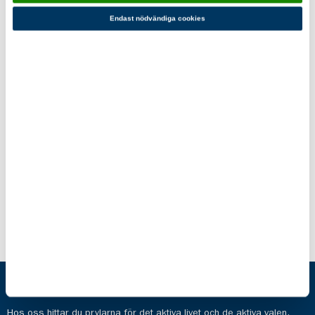
Du kanske också gillar!
Endast nödvändiga cookies
Blå Hajken
Blå Hajken
Sweatshirt
T-shirt Rak
Unisex
Marin
Marin
269,00 kr
579,00 kr
Scoutshop
Hos oss hittar du prylarna för det aktiva livet och de aktiva valen.