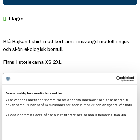
I lager
Blå Hajken t-shirt med kort ärm i insvängd modell i mjuk
och skön ekologisk bomull.
Finns i storlekarna XS-2XL.
Detaljer:
Material: 100% ekologisk Fairtrade-certifierad bomull
Denna webbplats använder cookies
Insvängd modell
Vi använder enhetsidentifierare för att anpassa innehållet och annonserna till
användarna, tillhandahålla funktioner för sociala medier och analysera vår trafik.
Vi vidarebefordrar även sådana identifierare och annan information från din
enhet till de sociala medier och annons- och analysföretag som vi samarbetar
med.
Fraktfritt vid beställning över 500kr.
Dessa kan i sin tur kombinera informationen med annan information som du har
tillhandahållit eller som de har samlat in när du har använt deras tjänster.