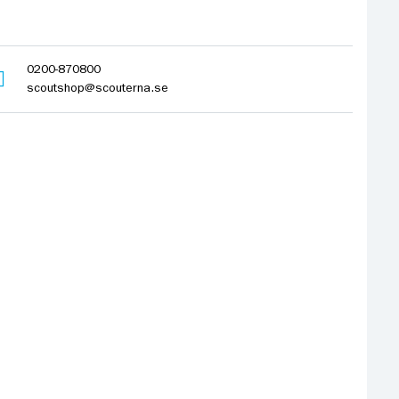
0200-870800
scoutshop@scouterna.se